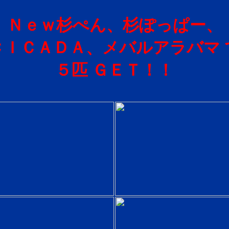
Ｎｅｗ杉ぺん、杉ぽっぱー、
ＣＩＣＡＤＡ、メバルアラバマ 
５匹 ＧＥＴ！！