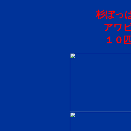
杉ぽっ
アワビ
１０匹