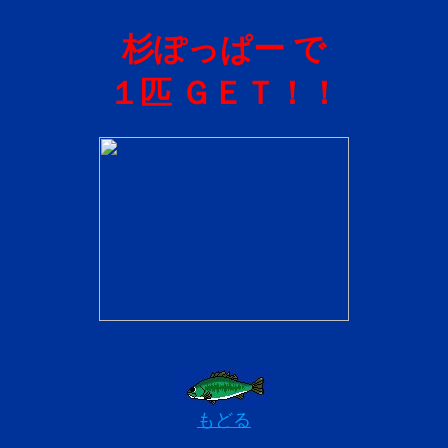
杉ぽっぱー で
１匹 ＧＥＴ！！
もどる