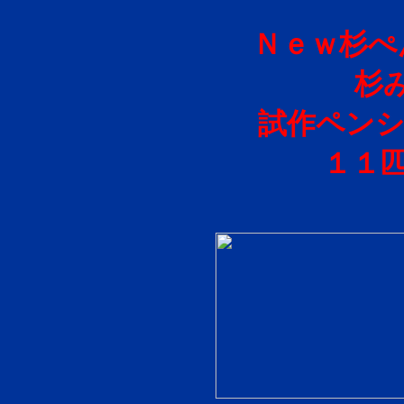
Ｎｅｗ杉ぺ
杉
試作ペンシ
１１匹