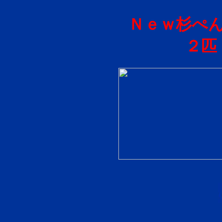
Ｎｅｗ杉ぺん
２匹