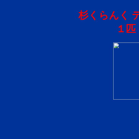
杉くらんく 
１匹