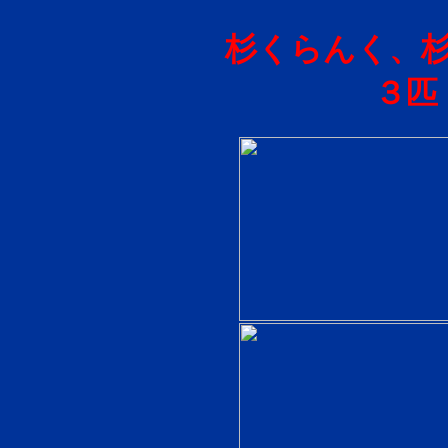
杉くらんく、杉
３匹