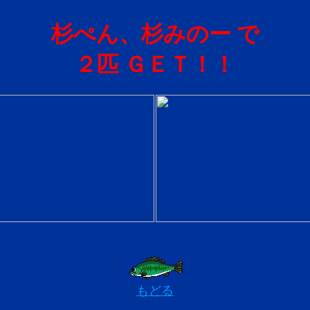
杉ぺん、杉みのー で
２匹 ＧＥＴ！！
もどる