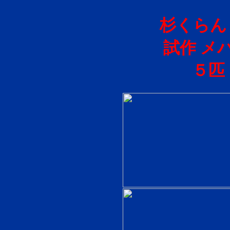
杉くらん
試作 メ
５匹