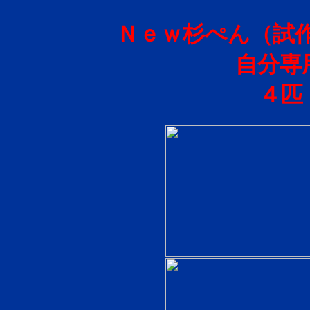
Ｎｅｗ杉ぺん（試
自分専
４匹