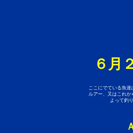
６月２
ここにでている魚達
ルアー、又はこれか
よって釣