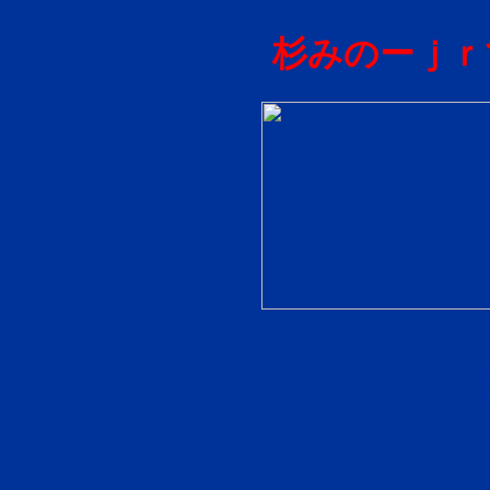
杉みのーｊｒ