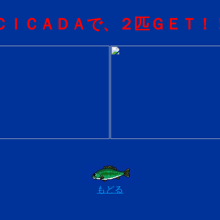
ＣＩＣＡＤＡで、２匹ＧＥＴ！
もどる