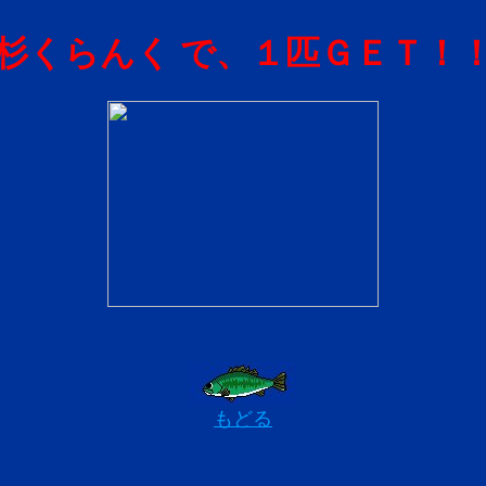
杉くらんく で、１匹ＧＥＴ！
もどる