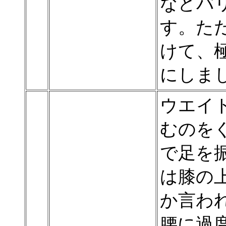
などバ
す。た
けて、
にしま
ウエイ
むのを
で足を
は膝の
か言わ
腰に過