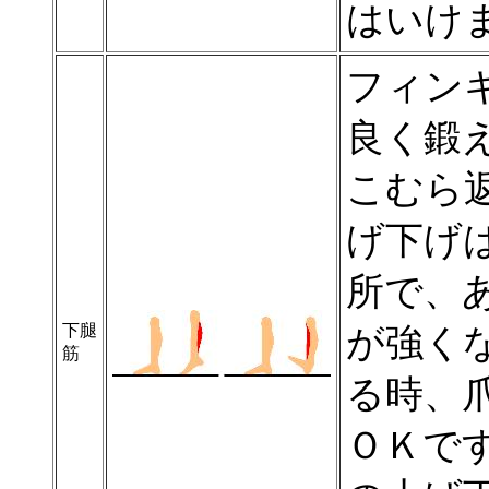
はいけ
フィン
良く鍛
こむら
げ下げ
所で、
下腿
が強く
筋
る時、
ＯＫで