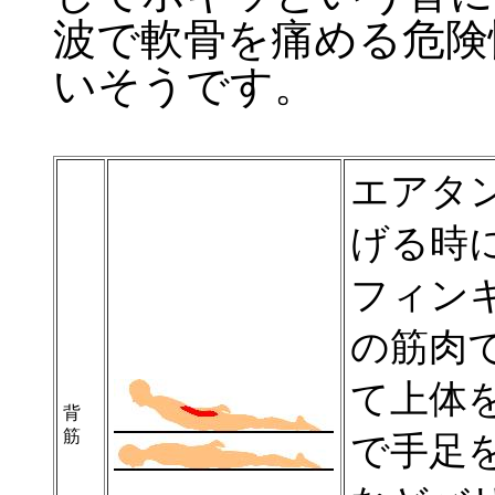
波で軟骨を痛める危険
いそうです。
エアタ
げる時
フィン
の筋肉
て上体
背
筋
で手足