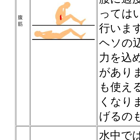
っては
腹
筋
行いま
ヘソの
力を込
があり
も使え
くなり
げるの
水中で