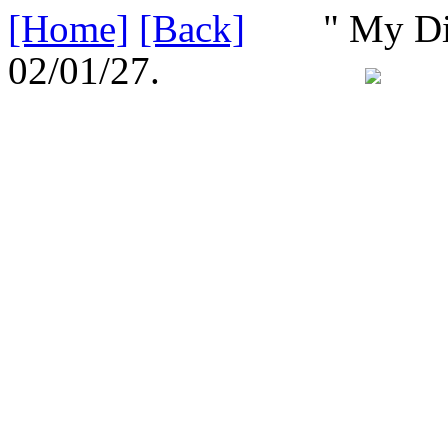
[Home]
[Back]
" My Divin
02/01/27.