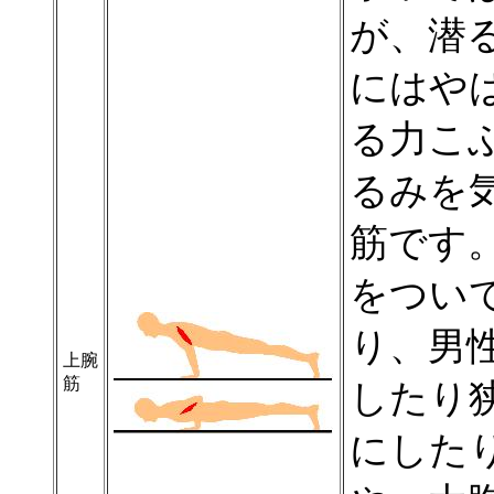
が、潜
にはや
る力こ
るみを気
筋です
をつい
り、男
上腕
筋
したり
にした