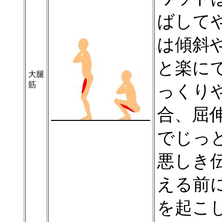
ばして
は傾斜
と楽に
大腿
筋
っくり
合、屈
でじっ
悪しき
える前
を起こし