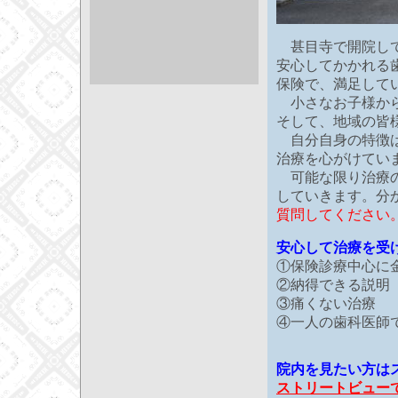
甚目寺で開院して
安心してかかれる
保険で、満足して
小さなお子様から
そして、地域の皆
自分自身の特徴は
治療を心がけてい
可能な限り治療の
していきます。分
質問してください
安心して治療を受
①保険診療中心に
②納得できる説明
③痛くない治療
④一人の歯科医師
院内を見たい方は
ストリートビュー