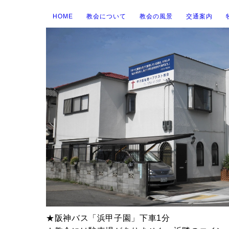
HOME
教会について
教会の風景
交通案内
★阪神バス「浜甲子園」下車1分