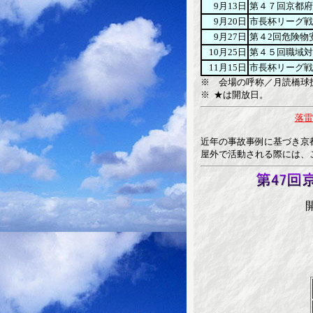
9月13日
第４７回京都府
9月20日
市長杯リーグ戦
9月27日
第４2回危険物
10月25日
第４５回職域対
11月15日
市長杯リーグ戦
※ 会場の呼称／月読橋球
※ ★は開放日。
落雷
近年の事故事例に基づき京
屋外で活動される際には、