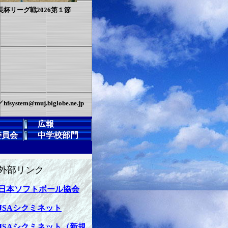
長杯リーグ戦2026第１節
em@muj.biglobe.ne.jp
広報
委員会
中学校部門
外部リンク
日本ソフトボール協会
JSAシクミネット
JSAシクミネット（新規