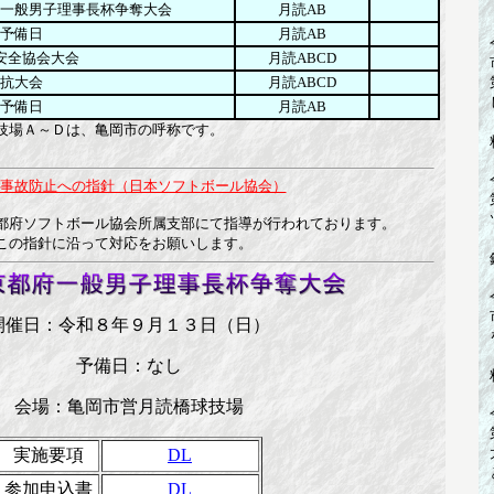
一般男子理事長杯争奪大会
月読AB
予備日
月読AB
安全協会大会
月読ABCD
抗大会
月読ABCD
予備日
月読AB
技場Ａ～Ｄは、亀岡市の呼称です。
事故防止への指針（日本ソフトボール協会）
都府ソフトボール協会所属支部にて指導が行われております。
この指針に沿って対応をお願いします。
開催日：令和８年９月１３日（日）
予備日：なし
会場：亀岡市営月読橋球技場
実施要項
DL
参加申込書
DL