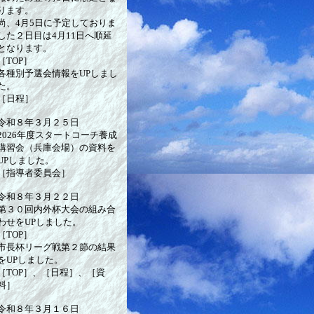
ります。
尚、4月5日に予定しておりま
した２日目は4月11日へ順延
となります。
［TOP］
各種別予選会情報をUPしまし
た。
［日程］
令和８年３月２５日
2026年度スタートコーチ養成
講習会（兵庫会場）の資料を
UPしました。
［指導者委員会］
令和８年３月２２日
第３０回内外杯大会の組み合
わせをUPしました。
［TOP］
市長杯リーグ戦第２節の結果
をUPしました。
［TOP］、［日程］、［資
料］
令和８年３月１６日