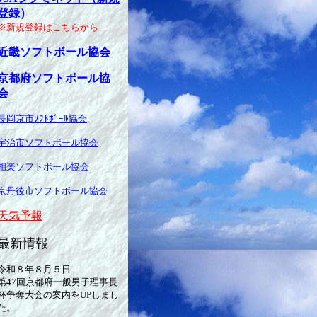
登録）
※新規登録はこちらから
近畿ソフトボール協会
京都府ソフトボール協
会
長岡京市ｿﾌﾄﾎﾞｰﾙ
協会
宇治市ソフトボール協会
相楽ソフトボール協会
京丹後市ソフトボール協会
天気予報
最新情報
令和８年８月５日
第47回京都府一般男子理事長
杯争奪大会の案内をUPしまし
た。