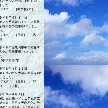
トボール大会のご案内をUPし
ました。
［TOP］、［中学校部門］
令和８年４月１４日
第２４回近畿ハイシニア親善
京都大会の結果をUPしまし
た。
［TOP］、［日程］、［広
報］
令和８年度亀岡市中学校春季
大会の実施要項をUPしまし
た。
［中学校部門］
令和８年４月１３日
第30回内外杯大会の結果をUP
しました。
［TOP］、［日程］、［記
録］、［広報］
令和８年４月１日
第24回近畿ハイシニア親善京
都大会１日目は天候悪化の予
報のため翌4月5日に順延とな