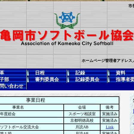
市
ホームページ管理者アドレス／hfsyst
革
日程
記録
資料
子部
審判委員会
記録委員会
指導者
問い合わせ
事業日程
事業名
会場
備考
年度総会
スポーツ相談室
実施済み
京都明徳高校
実施済み
ソフトボール交流大会
月読AB
Link
第１節
月読AB
実施済み