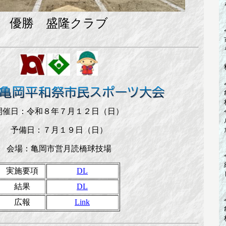
優勝 盛隆クラブ
開催日：令和８年７月１２日（日）
予備日：７月１９日（日）
会場：亀岡市営月読橋球技場
実施要項
DL
結果
DL
広報
Link