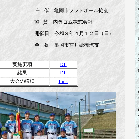
主 催 亀岡市ソフトボール協会
内外ゴム株式会社
令和８年４月１２日（日）
亀岡市営月読橋球技
実施要項
DL
結果
DL
大会の模様
Link