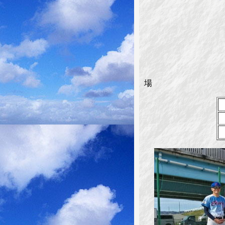
協 賛 
開催日 
会 場 
場