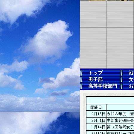
トップ
沿
男子部
女
高等学校部門
お
開催日
2月15日
令和８年度 新
3月
0
1日
中部審判研修会
3月14日
第３回亀岡女子
3月15日
市長杯リーグ戦