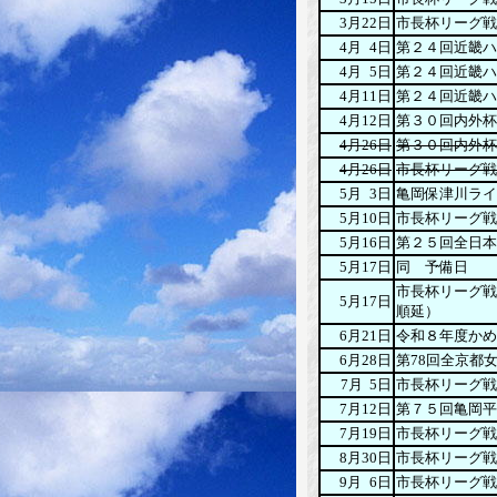
3月22日
市長杯リーグ戦
4月
0
4日
第２４回近畿ハ
4月
0
5日
第２４回近畿ハ
4月11日
第２４回近畿ハ
4月12日
第３０回内外杯
4月26日
第３０回内外杯
4月26日
市長杯リーグ戦
5月
0
3日
亀岡保津川ライ
5月10日
市長杯リーグ戦
5月16日
第２５回全日本
5月17日
同 予備日
市長杯リーグ戦
5月17日
順延）
6月21日
令和８年度かめ
6月28日
第78回全京都
7月 5日
市長杯リーグ戦
7月12日
第７５回亀岡平
7月19日
市長杯リーグ戦
8月30日
市長杯リーグ戦
9月
0
6日
市長杯リーグ戦