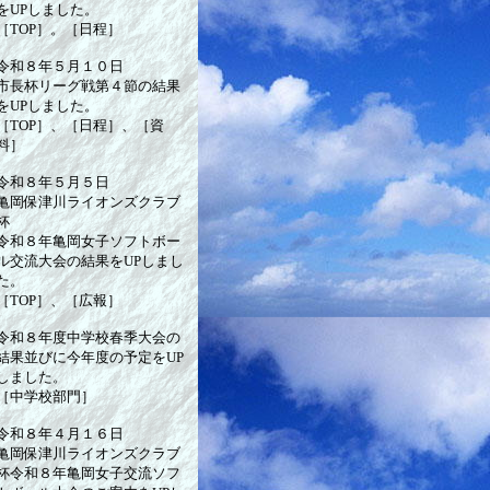
をUPしました。
［TOP］。［日程］
令和８年５月１０日
市長杯リーグ戦第４節の結果
をUPしました。
［TOP］、［日程］、［資
料］
令和８年５月５日
亀岡保津川ライオンズクラブ
杯
令和８年亀岡女子ソフトボー
ル交流大会の結果をUPしまし
た。
［TOP］、［広報］
令和８年度中学校春季大会の
結果並びに今年度の予定をUP
しました。
［中学校部門］
令和８年４月１６日
亀岡保津川ライオンズクラブ
杯令和８年亀岡女子交流ソフ