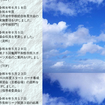
令和８年６月１８日
令和８年度
口丹波中学校総合体育大会の
実施要項をUPしました。
［中学校部門］
令和８年６月５日
協会役員を更新しました。
［資料］
令和８年５月２９日
第７５回亀岡平和祭市民スポ
ーツ大会のご案内をUPしまし
た。
［TOP］
令和８年５月２３日
2026年度スタートコーチ養成
講習会（京都会場）の資料を
UPしました。
［指導者委員会］
令和８年５月１７日
市長杯リーグ戦第３節の結果