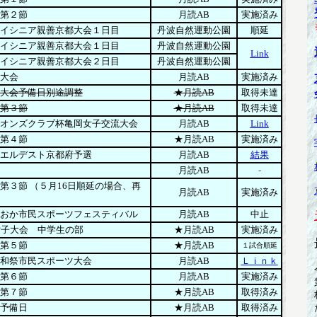
第２節
月読AB
実施済み
イシニア親善京都大会１日目
丹波自然運動公園
順延
イシニア親善京都大会１日目
丹波自然運動公園
Link
イシニア親善京都大会２日目
丹波自然運動公園
大会
月読AB
実施済み
大会予備日別途調整
★月読AB
取得未達
第３節
★月読AB
取得未達
オンズクラブ杯亀岡女子交流大会
月読AB
Link
第４節
★月読AB
実施済み
エルデスト京都府予選
月読AB
結果
月読AB
-
第３節 （５月16日順延の場合、再
月読AB
実施済み
おか市民スポーツフェスティバル
月読AB
中止
女子大会 中学生の部
★月読AB
実施済み
第５節
★月読AB
１試合順延
和祭市民スポーツ大会
月読AB
Ｌｉｎｋ
第６節
月読AB
実施済み
第７節
★月読AB
取得済み
予備日
★月読AB
取得済み