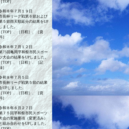
［TOP］
令和８年７月１９日
市長杯リーグ戦第６節および
第５節雨天順延分の結果をUP
しました。
［TOP］、［日程］、［資
料］
令和８年７月１２日
第75回亀岡平和祭市民スポー
ツ大会の結果をUPしました。
［TOP］、［日程］、［記
録］
令和８年７月５日
市長杯リーグ戦第５節の結果
をUPしました。
［TOP］、［日程］、［資
料］
令和８年６月２７日
第７５回平和祭市民スポーツ
大会の実施要項（変更済み）
と組み合わせをUPしました。
［TOP］