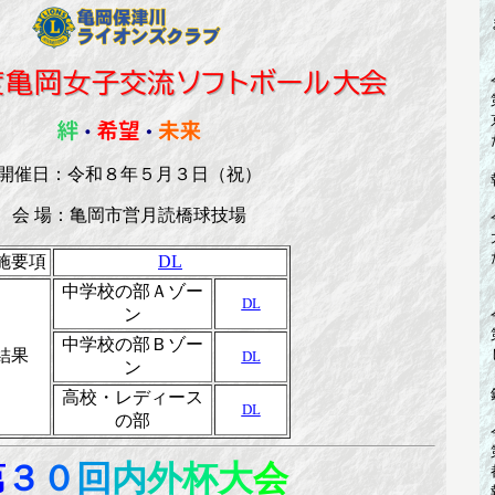
開催日：令和８年５月３日（祝）
会 場：亀岡市営月読橋球技場
施要項
DL
中学校の部Ａゾー
DL
ン
中学校の部Ｂゾー
結果
DL
ン
高校・レディース
DL
の部
第
３
０
回
内
外
杯
大
会