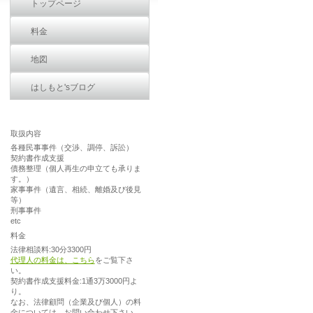
トップページ
料金
地図
はしもと'sブログ
取扱内容
各種民事事件（交渉、調停、訴訟）
契約書作成支援
債務整理（個人再生の申立ても承りま
す。）
家事事件（遺言、相続、離婚及び後見
等）
刑事事件
etc
料金
法律相談料:30分3300円
代理人の料金は、こちら
をご覧下さ
い。
契約書作成支援料金:1通3万3000円よ
り。
なお、法律顧問（企業及び個人）の料
金については、お問い合わせ下さい。