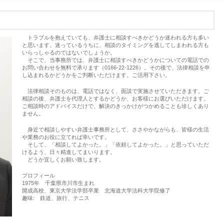
トラブルを抱えていても、弁護士に相談すべきかどうか迷われる方も多い
と思います。迷っているうちに、相談のタイミングを逃してしまわれる方も
いらっしゃるのではないでしょうか。
そこで、当事務所では、弁護士に相談すべきかどうかについての電話での
お問い合わせを無料で承ります（0166-22-1226）。その後で、法律相談を申
し込まれるかどうかをご判断いただけます。ご活用下さい。
法律相談そのものは、電話ではなく、面談で実施させていただきます。ご
相談の後、弁護士を代理人とするかどうか、お客様にお選びいただけます。
ご相談時のアドバイスだけで、解決のきっかけがつかめることも珍しくあり
ません。
身近で相談しやすい弁護士事務所として、ささやかながらも、皆様の生活
や業務のお役に立てれば幸いです。
そして、「相談してよかった。」「依頼してよかった。」と思っていただ
けるよう、日々精進してまいります。
どうか宜しくお願い致します。
プロフィール
1975年 千葉県市川市生まれ
開成高校、東京大学法学部卒業 北海道大学法科大学院修了
趣味: 鉄道、旅行、テニス