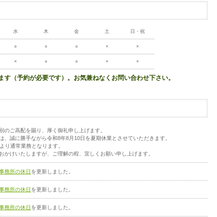
水
木
金
土
日・祝
○
○
○
×
×
×
○
○
×
×
います（予約が必要です）。お気兼ねなくお問い合わせ下さい。
別のご高配を賜り、厚く御礼申し上げます。
は、誠に勝手ながら令和8年8月10日を夏期休業とさせていただきます。
日より通常業務となります。
おかけいたしますが、ご理解の程、宜しくお願い申し上げます。
事務所の休日
を更新しました。
事務所の休日
を更新しました。
事務所の休日
を更新しました。