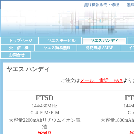
無線機器販売・修理 無線機
トップページ
ヤエス モービル
ヤエス ハンディ
受　信　機
ヤエス簡易無線
簡易無線 AMBE
イ
お問合せ
ヤエス ハンディ
ご注文は
メール、電話、FAX
より
FT5D
FT
144/430MHz
144/
Ｃ４ＦＭ/ＦＭ
Ｃ
大容量2200mAhリチウムイオン電
大容量1800m
池
新製品
新