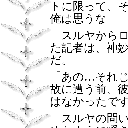
トに限って、
俺は思うな」
スルヤからロ
た記者は、神
だ。
「あの…それ
故に遭う前、
はなかったで
スルヤの問い