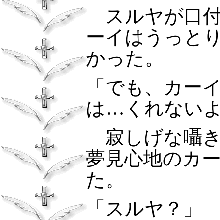
スルヤが口
ーイはうっと
かった。
「でも、カー
は…くれない
寂しげな囁き
夢見心地のカ
た。
「スルヤ？」