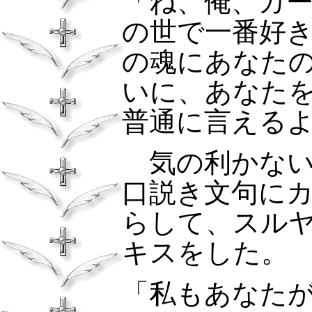
「ね、俺、カ
の世で一番好
の魂にあなた
いに、あなた
普通に言える
気の利かな
口説き文句に
らして、スル
キスをした。
「私もあなた