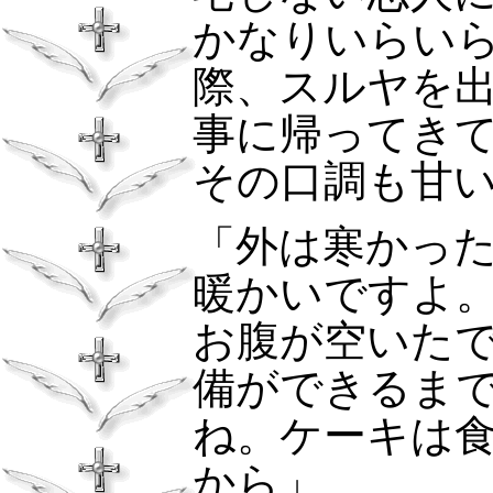
かなりいらい
際、スルヤを
事に帰ってき
その口調も甘
「外は寒かっ
暖かいですよ
お腹が空いた
備ができるま
ね。ケーキは
から」