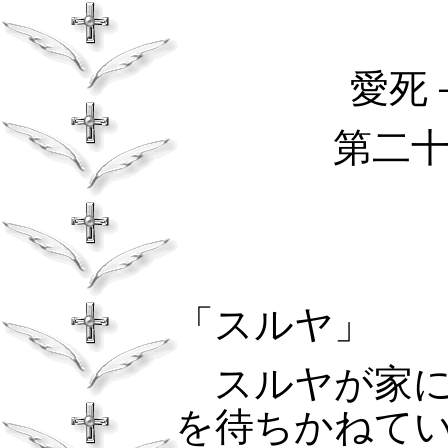
愛死－
第二
「スルヤ」
スルヤが家に
を待ちかねて