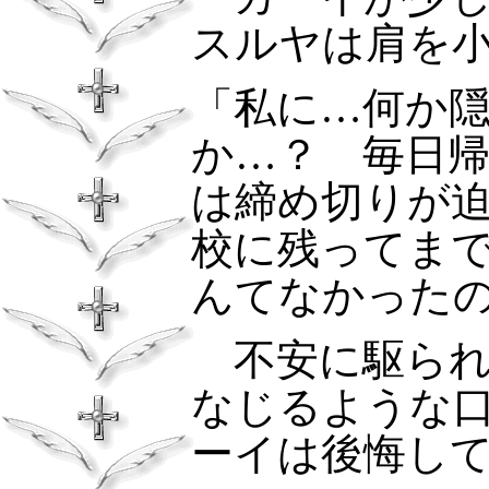
スルヤは肩を
「私に…何か
か…？ 毎日
は締め切りが
校に残ってま
んてなかった
不安に駆られ
なじるような
ーイは後悔し