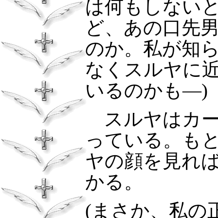
は何もしない
ど、あの口先
のか。私が知
なくスルヤに
いるのかも―)
スルヤはカ
っている。も
ヤの顔を見れ
かる。
(まさか、私の