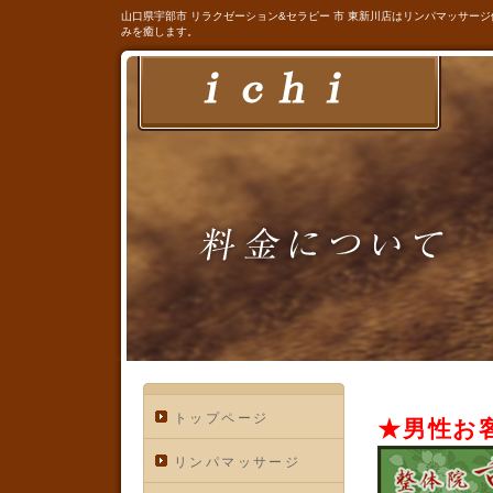
山口県宇部市 リラクゼーション&セラピー 市 東新川店はリンパマッサ
みを癒します。
トップページ
★男性お
リンパマッサージ