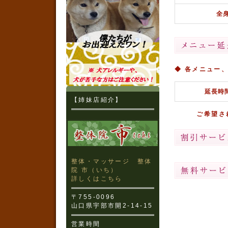
全
◆ 各メニュー
延長時
【姉妹店紹介】
ご希望さ
整体・マッサージ 整体
院 市（いち）
詳しくはこちら
〒755-0096
山口県宇部市開2-14-15
営業時間