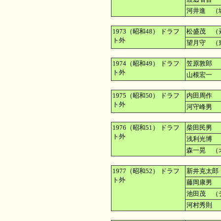
河井進 （
1973（昭和48） ドラフ
松盛茂 （
ト外
望月守 （
1974（昭和49） ドラフ
笠原敦郎 
ト外
山根宏一 
1975（昭和50） ドラフ
内田周作 
ト外
河守峰男 
1976（昭和51） ドラフ
柴田民男 
ト外
浅利光博 
森一晃 （
1977（昭和52） ドラフ
新井克太郎
ト外
藤岡康男 
池田茂 
河村秀則 