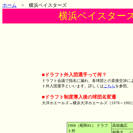
ホーム
> 横浜ベイスターズ
横浜ベイスター
■ドラフト外入団選手って何？
ドラフト会議で指名に漏れ、各球団との直接交渉に
ト外入団選手といいます。詳しくは
こちら
を参照。
■ドラフト制度導入後の球団名変遷
大洋ホエールズ→横浜大洋ホエールズ（1978～1992
1966（昭和41） ドラフ
高垣義広 
ト外
福島久 （