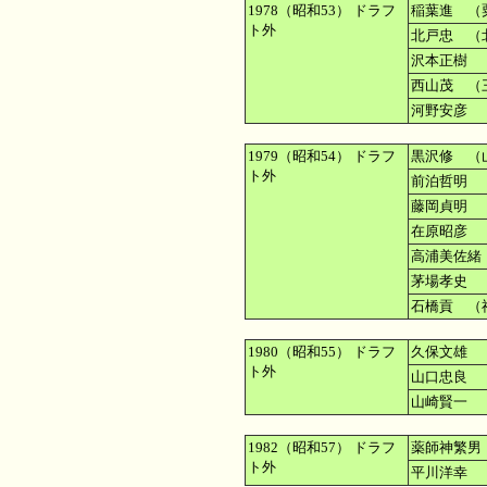
1978（昭和53） ドラフ
稲葉進 （
ト外
北戸忠 （
沢本正樹 
西山茂 （
河野安彦 
1979（昭和54） ドラフ
黒沢修 （
ト外
前泊哲明 
藤岡貞明 
在原昭彦 
高浦美佐緒
茅場孝史 
石橋貢 （
1980（昭和55） ドラフ
久保文雄 
ト外
山口忠良 
山崎賢一 
1982（昭和57） ドラフ
薬師神繁男
ト外
平川洋幸 