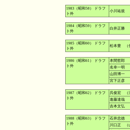
1983（昭和58） ドラフ
小川祐規 
ト外
1984（昭和59） ドラフ
白井正勝 
ト外
1985（昭和60） ドラフ
松本豊 （
ト外
1986（昭和61） ドラフ
本間哲郎 
ト外
名幸一明 
山田博一 
宮下正彦 
1987（昭和62） ドラフ
呉俊宏 （
ト外
進藤達哉 
吉本文弘 
1988（昭和63） ドラフ
石井忠徳 
ト外
川口正 （