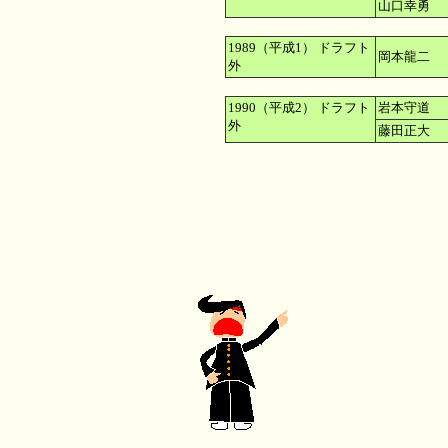
山口幸勇 
1989（平成1） ドラフト
岡本龍二 
外
1990（平成2） ドラフト
岩本守道 
外
藤田正大 