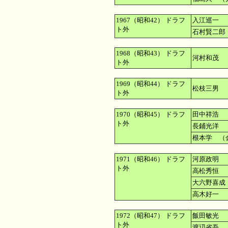
1967（昭和42） ドラフ
入江巡一 
ト外
石村賢二郎
1968（昭和43） ドラフ
河村和茂 
ト外
1969（昭和44） ドラフ
松枝三男 
ト外
1970（昭和45） ドラフ
田中祥浩 
ト外
長鋪光洋 
根本学 （
1971（昭和46） ドラフ
河原政明 
ト外
高松秀恒 
大六野喜成
高木好一 
1972（昭和47） ドラフ
飯田敏光 
ト外
渡辺省吾 