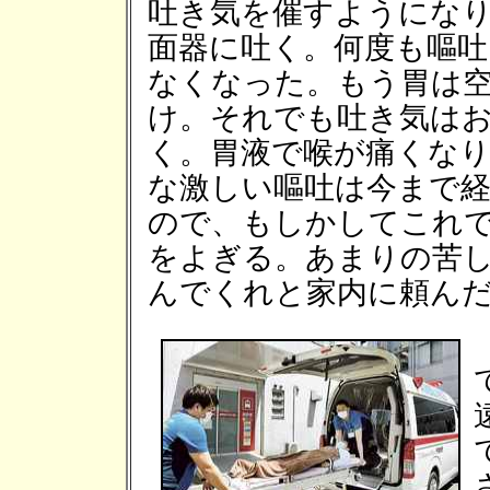
吐き気を催すようにな
面器に吐く。何度も嘔
なくなった。もう胃は
け。それでも吐き気は
く。胃液で喉が痛くな
な激しい嘔吐は今まで
ので、もしかしてこれ
をよぎる。あまりの苦
んでくれと家内に頼ん