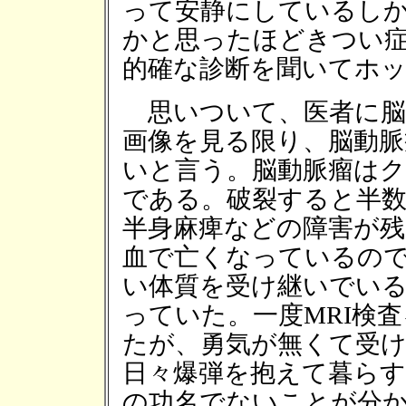
って安静にしているし
かと思ったほどきつい
的確な診断を聞いてホ
思いついて、医者に脳
画像を見る限り、脳動脈
いと言う。脳動脈瘤はク
である。破裂すると半
半身麻痺などの障害が残
血で亡くなっているの
い体質を受け継いでい
っていた。一度MRI検
たが、勇気が無くて受
日々爆弾を抱えて暮ら
の功名でないことが分