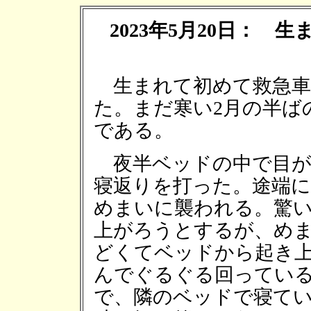
2023年5月20日：
生まれて初めて救急車
た。まだ寒い2月の半ば
である。
夜半ベッドの中で目が
寝返りを打った。途端
めまいに襲われる。驚
上がろうとするが、め
どくてベッドから起き
んでぐるぐる回ってい
で、隣のベッドで寝て