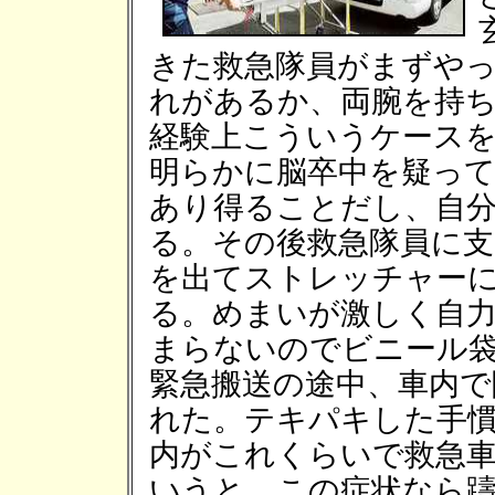
きた救急隊員がまずや
れがあるか、両腕を持
経験上こういうケース
明らかに脳卒中を疑っ
あり得ることだし、自
る。その後救急隊員に
を出てストレッチャー
る。めまいが激しく自
まらないのでビニール
緊急搬送の途中、車内で
れた。テキパキした手
内がこれくらいで救急
いうと、この症状なら