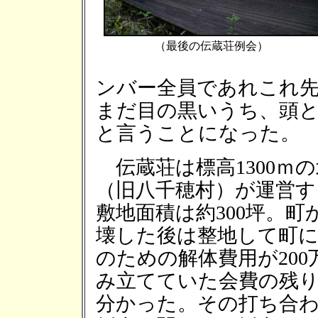
（最後の伝蔵荘例会）
ンバー全員であれこれ
まだ目の黒いうち、頭
と言うことになった。
伝蔵荘は標高1300ｍ
（旧八千穂村）が運営す
敷地面積は約300坪。
壊した後は整地して町
のための解体費用が20
み立てていた会費の残
分かった。その打ち合わ