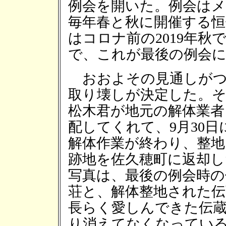
例会を開いた。例会は
毎年春と秋に開催する恒
はコロナ前の2019年秋
で、これが最後の例会
おおよその見通しがつ
取り壊しが決定した。
松木君が地元の解体業者
配してくれて、9月30日
解体作業が終わり、整地
跡地を佐久穂町に返却し
写真は、最後の例会時の
荘と、解体整地された伝
長らく愛しんできた伝
り消えてなくなってい