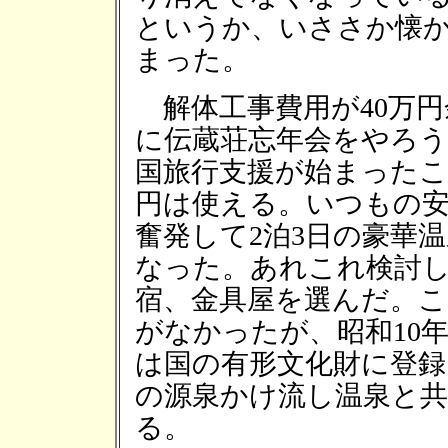
というか、いささか懐
まった。
解体工事費用が40万円
に伝蔵荘忘年会をやろ
国旅行支援が始まったこ
円は使える。いつもの
奮発して2泊3日の豪華
なった。あれこれ検討
宿、金具屋を選んだ。
がなかったが、昭和10
は国の有形文化財に登
の源泉かけ流し温泉と
る。