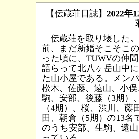
【伝蔵荘日誌】
2022
伝蔵荘を取り壊した。5
前、まだ新婚そこそこ
った頃に、TUWVの仲
語らって北八ヶ岳山中
た山小屋である。メン
松木、佐藤、遠山、小俣
駒、安部、後藤（3期）
（4期）、桜、渋川、藤
田、朝倉（5期）の13名
のうち安部、生駒、遠山
っている。