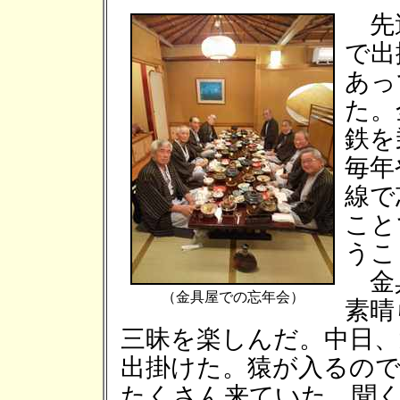
先週
で出
あっ
た。
鉄を
毎年
線で
こと
うこ
金具
（金具屋での忘年会）
素晴
三昧を楽しんだ。中日、
出掛けた。猿が入るの
たくさん来ていた。聞く