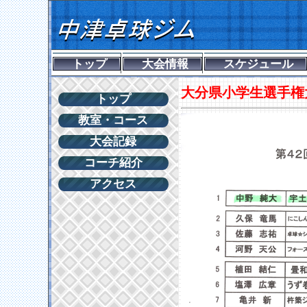
トップ
大会情報
スケジュール
大分県小学生選手権
トップ
教室・コース
大会記録
コーチ紹介
アクセス