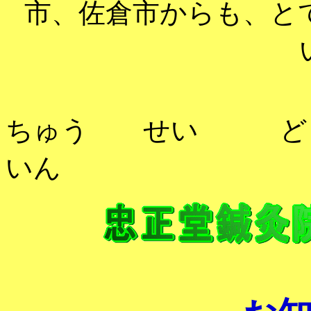
市、佐倉市からも、と
ちゅう せい 
いん