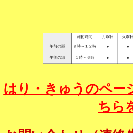
施術時間
月曜日
火曜
午前の部
９時～１２時
●
●
午後の部
１時～６時
●
●
はり・きゅうのペー
ちら