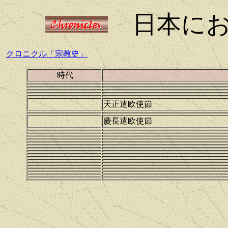
日本に
クロニクル「宗教史」
時代
天正遣欧使節
慶長遣欧使節