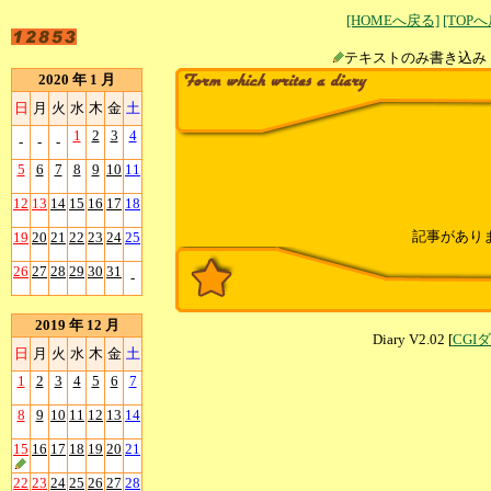
[HOMEへ戻る]
[TOP
テキストのみ書
2020 年 1 月
日
月
火
水
木
金
土
1
2
3
4
-
-
-
5
6
7
8
9
10
11
12
13
14
15
16
17
18
記事があり
19
20
21
22
23
24
25
26
27
28
29
30
31
-
2019 年 12 月
Diary V2.02 [
CGI
日
月
火
水
木
金
土
1
2
3
4
5
6
7
8
9
10
11
12
13
14
15
16
17
18
19
20
21
22
23
24
25
26
27
28