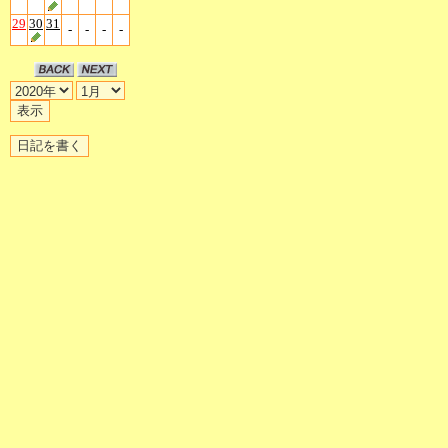
29
30
31
-
-
-
-