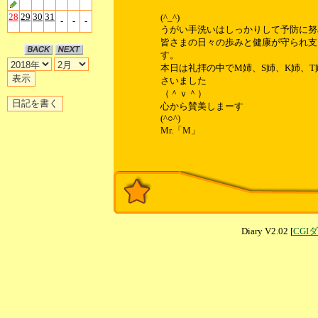
28
29
30
31
(^_^)
-
-
-
うがい手洗いはしっかりして予防に努め
皆さまの日々の歩みと健康が守られ支
す。
本日は礼拝の中でM姉、S姉、K姉、
さいました
（＾ｖ＾）
心から賛美しまーす
(^○^)
Mr.「M」
Diary V2.02 [
CGI