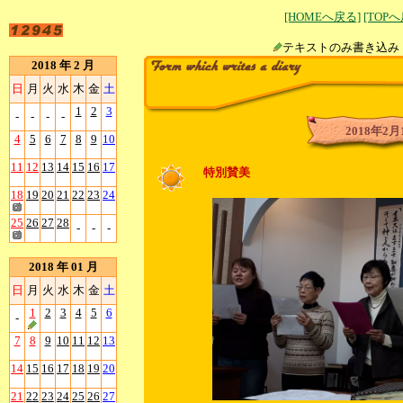
[HOMEへ戻る]
[TOP
テキストのみ書
2018 年 2 月
日
月
火
水
木
金
土
1
2
3
-
-
-
-
2018年2月
4
5
6
7
8
9
10
11
12
13
14
15
16
17
特別賛美
18
19
20
21
22
23
24
25
26
27
28
-
-
-
2018 年 01 月
日
月
火
水
木
金
土
1
2
3
4
5
6
-
7
8
9
10
11
12
13
14
15
16
17
18
19
20
21
22
23
24
25
26
27