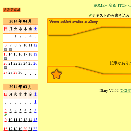
[HOMEへ戻る]
[TOP
テキストのみ書
2014 年 04 月
日
月
火
水
木
金
土
1
2
3
4
5
-
-
6
7
8
9
10
11
12
13
14
15
16
17
18
19
記事があり
20
21
22
23
24
25
26
27
28
29
30
-
-
-
2014 年 03 月
Diary V2.02 [
CGI
日
月
火
水
木
金
土
1
-
-
-
-
-
-
2
3
4
5
6
7
8
9
10
11
12
13
14
15
16
17
18
19
20
21
22