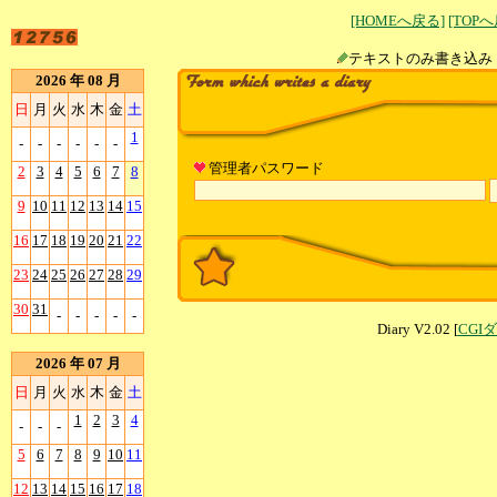
[HOMEへ戻る]
[TOP
テキストのみ書
2026 年 08 月
日
月
火
水
木
金
土
1
-
-
-
-
-
-
管理者パスワード
2
3
4
5
6
7
8
9
10
11
12
13
14
15
16
17
18
19
20
21
22
23
24
25
26
27
28
29
30
31
-
-
-
-
-
Diary V2.02 [
CGI
2026 年 07 月
日
月
火
水
木
金
土
1
2
3
4
-
-
-
5
6
7
8
9
10
11
12
13
14
15
16
17
18