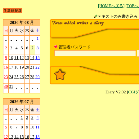
[HOMEへ戻る]
[TOP
テキストのみ書
2026 年 08 月
日
月
火
水
木
金
土
1
-
-
-
-
-
-
管理者パスワード
2
3
4
5
6
7
8
9
10
11
12
13
14
15
16
17
18
19
20
21
22
23
24
25
26
27
28
29
30
31
-
-
-
-
-
Diary V2.02 [
CGI
2026 年 07 月
日
月
火
水
木
金
土
1
2
3
4
-
-
-
5
6
7
8
9
10
11
12
13
14
15
16
17
18