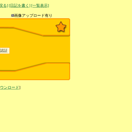
へ戻る]
[日記を書く]
[一覧表示]
き込み
画像アップロード有り
ダウンロード
]