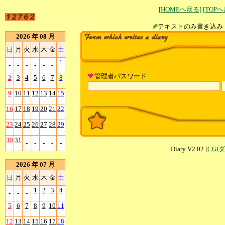
[HOMEへ戻る]
[TOP
テキストのみ書
2026 年 08 月
日
月
火
水
木
金
土
1
-
-
-
-
-
-
管理者パスワード
2
3
4
5
6
7
8
9
10
11
12
13
14
15
16
17
18
19
20
21
22
23
24
25
26
27
28
29
30
31
-
-
-
-
-
Diary V2.02 [
CGI
2026 年 07 月
日
月
火
水
木
金
土
1
2
3
4
-
-
-
5
6
7
8
9
10
11
12
13
14
15
16
17
18