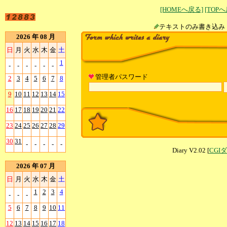
[HOMEへ戻る]
[TOP
テキストのみ書
2026 年 08 月
日
月
火
水
木
金
土
1
-
-
-
-
-
-
管理者パスワード
2
3
4
5
6
7
8
9
10
11
12
13
14
15
16
17
18
19
20
21
22
23
24
25
26
27
28
29
30
31
-
-
-
-
-
Diary V2.02 [
CGI
2026 年 07 月
日
月
火
水
木
金
土
1
2
3
4
-
-
-
5
6
7
8
9
10
11
12
13
14
15
16
17
18