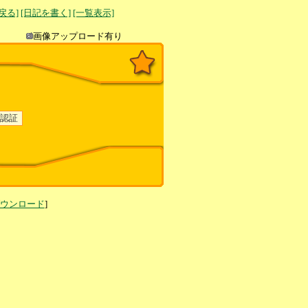
へ戻る]
[日記を書く]
[一覧表示]
き込み
画像アップロード有り
ダウンロード
]