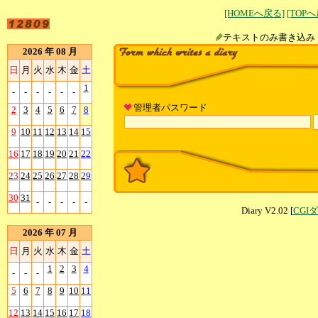
[HOMEへ戻る]
[TOP
テキストのみ書
2026 年 08 月
日
月
火
水
木
金
土
1
-
-
-
-
-
-
管理者パスワード
2
3
4
5
6
7
8
9
10
11
12
13
14
15
16
17
18
19
20
21
22
23
24
25
26
27
28
29
30
31
-
-
-
-
-
Diary V2.02 [
CGI
2026 年 07 月
日
月
火
水
木
金
土
1
2
3
4
-
-
-
5
6
7
8
9
10
11
12
13
14
15
16
17
18