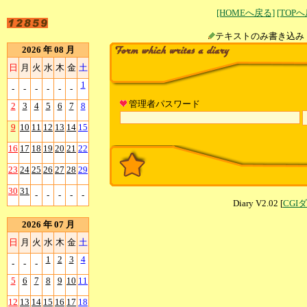
[HOMEへ戻る]
[TOP
テキストのみ書
2026 年 08 月
日
月
火
水
木
金
土
1
-
-
-
-
-
-
管理者パスワード
2
3
4
5
6
7
8
9
10
11
12
13
14
15
16
17
18
19
20
21
22
23
24
25
26
27
28
29
30
31
-
-
-
-
-
Diary V2.02 [
CGI
2026 年 07 月
日
月
火
水
木
金
土
1
2
3
4
-
-
-
5
6
7
8
9
10
11
12
13
14
15
16
17
18