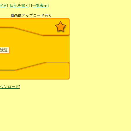
へ戻る]
[日記を書く]
[一覧表示]
き込み
画像アップロード有り
ダウンロード
]