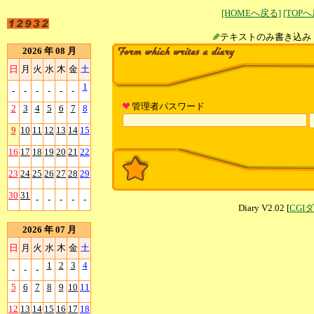
[HOMEへ戻る]
[TOP
テキストのみ書
2026 年 08 月
日
月
火
水
木
金
土
1
-
-
-
-
-
-
管理者パスワード
2
3
4
5
6
7
8
9
10
11
12
13
14
15
16
17
18
19
20
21
22
23
24
25
26
27
28
29
30
31
-
-
-
-
-
Diary V2.02 [
CGI
2026 年 07 月
日
月
火
水
木
金
土
1
2
3
4
-
-
-
5
6
7
8
9
10
11
12
13
14
15
16
17
18