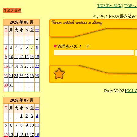
[HOMEへ戻る]
[TOP
テキストのみ書
2026 年 08 月
日
月
火
水
木
金
土
1
-
-
-
-
-
-
管理者パスワード
2
3
4
5
6
7
8
9
10
11
12
13
14
15
16
17
18
19
20
21
22
23
24
25
26
27
28
29
30
31
-
-
-
-
-
Diary V2.02 [
CGI
2026 年 07 月
日
月
火
水
木
金
土
1
2
3
4
-
-
-
5
6
7
8
9
10
11
12
13
14
15
16
17
18