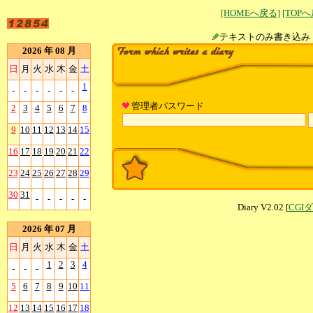
[HOMEへ戻る]
[TOP
テキストのみ書
2026 年 08 月
日
月
火
水
木
金
土
1
-
-
-
-
-
-
管理者パスワード
2
3
4
5
6
7
8
9
10
11
12
13
14
15
16
17
18
19
20
21
22
23
24
25
26
27
28
29
30
31
-
-
-
-
-
Diary V2.02 [
CGI
2026 年 07 月
日
月
火
水
木
金
土
1
2
3
4
-
-
-
5
6
7
8
9
10
11
12
13
14
15
16
17
18