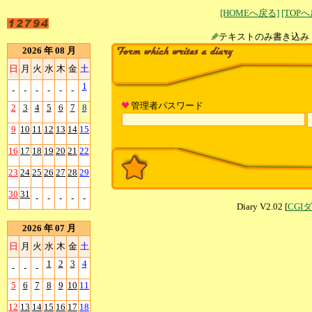
[HOMEへ戻る]
[TOP
テキストのみ書
2026 年 08 月
日
月
火
水
木
金
土
1
-
-
-
-
-
-
管理者パスワード
2
3
4
5
6
7
8
9
10
11
12
13
14
15
16
17
18
19
20
21
22
23
24
25
26
27
28
29
30
31
-
-
-
-
-
Diary V2.02 [
CGI
2026 年 07 月
日
月
火
水
木
金
土
1
2
3
4
-
-
-
5
6
7
8
9
10
11
12
13
14
15
16
17
18