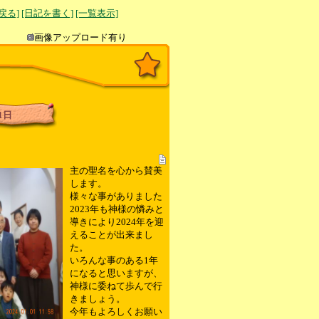
へ戻る]
[日記を書く]
[一覧表示]
き込み
画像アップロード有り
1日
主の聖名を心から賛美
します。
様々な事がありました
2023年も神様の憐みと
導きにより2024年を迎
えることが出来まし
た。
いろんな事のある1年
になると思いますが、
神様に委ねて歩んで行
きましょう。
今年もよろしくお願い