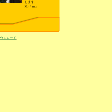
します。
Mr「ｍ」
ダウンロード
]