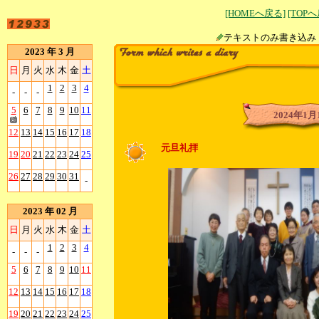
[HOMEへ戻る]
[TOP
テキストのみ書
2023 年 3 月
日
月
火
水
木
金
土
1
2
3
4
-
-
-
5
6
7
8
9
10
11
2024年1月
12
13
14
15
16
17
18
元旦礼拝
19
20
21
22
23
24
25
26
27
28
29
30
31
-
2023 年 02 月
日
月
火
水
木
金
土
1
2
3
4
-
-
-
5
6
7
8
9
10
11
12
13
14
15
16
17
18
19
20
21
22
23
24
25