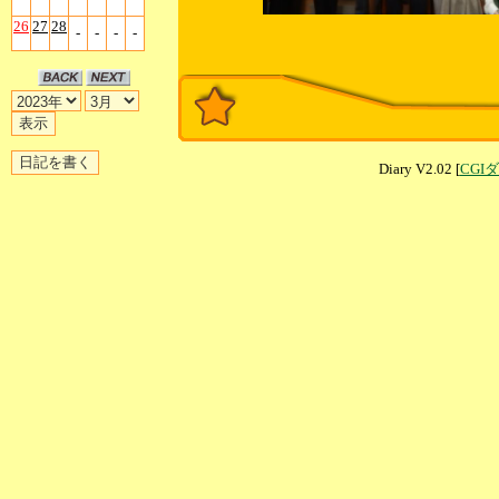
26
27
28
-
-
-
-
Diary V2.02 [
CGI