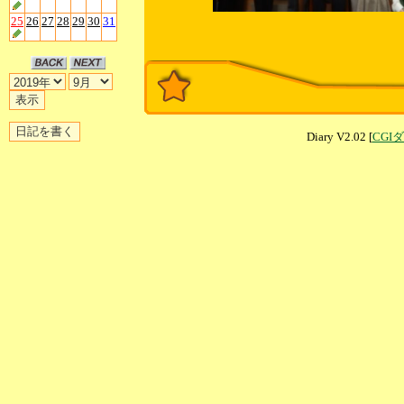
25
26
27
28
29
30
31
Diary V2.02 [
CGI