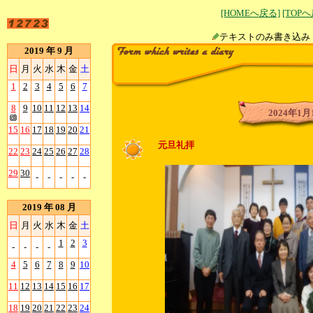
[HOMEへ戻る]
[TOP
テキストのみ書
2019 年 9 月
日
月
火
水
木
金
土
1
2
3
4
5
6
7
8
9
10
11
12
13
14
2024年1月
15
16
17
18
19
20
21
元旦礼拝
22
23
24
25
26
27
28
29
30
-
-
-
-
-
2019 年 08 月
日
月
火
水
木
金
土
1
2
3
-
-
-
-
4
5
6
7
8
9
10
11
12
13
14
15
16
17
18
19
20
21
22
23
24