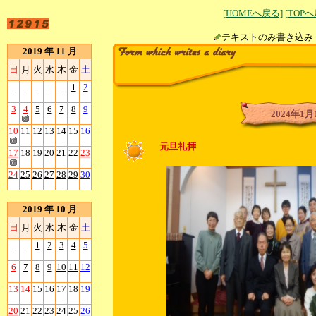
[HOMEへ戻る]
[TOP
テキストのみ書
2019 年 11 月
日
月
火
水
木
金
土
1
2
-
-
-
-
-
3
4
5
6
7
8
9
2024年1月
10
11
12
13
14
15
16
元旦礼拝
17
18
19
20
21
22
23
24
25
26
27
28
29
30
2019 年 10 月
日
月
火
水
木
金
土
1
2
3
4
5
-
-
6
7
8
9
10
11
12
13
14
15
16
17
18
19
20
21
22
23
24
25
26