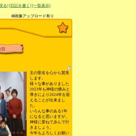
へ戻る]
[日記を書く]
[一覧表示]
き込み
画像アップロード有り
1日
主の聖名を心から賛美
します。
様々な事がありました
2023年も神様の憐みと
導きにより2024年を迎
えることが出来まし
た。
いろんな事のある1年
になると思いますが、
神様に委ねて歩んで行
きましょう。
今年もよろしくお願い