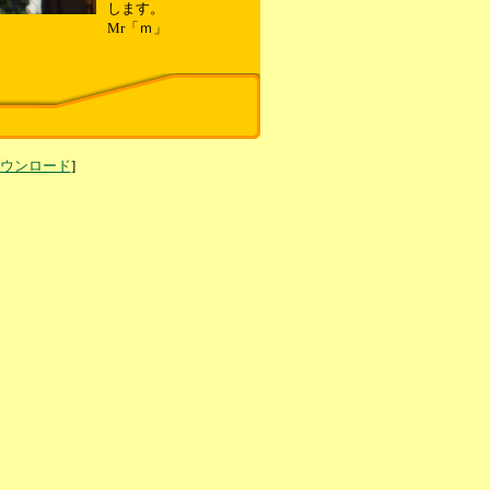
します。
Mr「ｍ」
ダウンロード
]