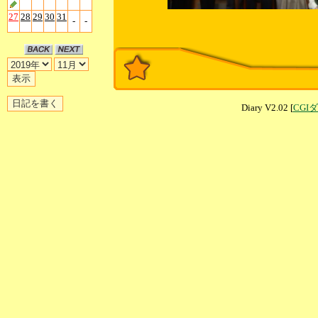
27
28
29
30
31
-
-
Diary V2.02 [
CGI