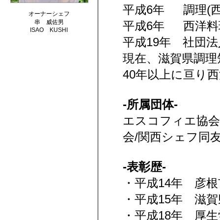
平成6年 調理(
オーナーシェフ
串 威佐男
平成6年 西洋料
ISAO KUSHI
平成19年 社団
現在、滋賀県調理
40年以上に亘り
-所属団体-
エスコフィエ協会
会/関西シェフ同
-表彰歴-
・平成14年 彦
・平成15年 滋
・平成18年 厚