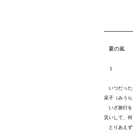
夏の嵐
１
いつだった
采子（みうら
いざ旅行を
災いして、何
とりあえず