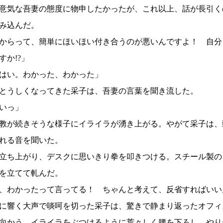
意気な吾妻の態度に物申したかったが、これ以上、話が長引く
み込んだ。
からって、簡単にほいほい付き合うのが悪いんですよ！ 自分
すか!?」
はい。わかった、わかった」
とうしくなってきた采子は、吾妻の言葉を聞き流した。
いっ」
教が続きそうな様子にイライラが湧き上がる。やがて采子は、
れる音を聞いた。
立ち上がり、デスクに思いきり拳を叩きつける。スチール製の
を立てて軋んだ。
、わかったって言ってる！ ちゃんと考えて、反省すればいいん
に響く大声で啖呵を切った采子は、驚きで静まり返ったオフィ
向かう。イライラをぶつけるように荒々しく腰を下ろし、やり