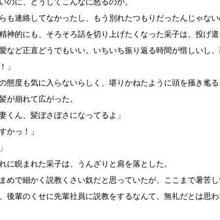
いのに、どうしてこんなに怒るのか。
らも連絡してなかったし、もう別れたつもりだったんじゃない
精神的にも、そろそろ話を切り上げたくなった采子は、投げ遣
愛など正直どうでもいい。いちいち振り返る時間が惜しいし、
！」
の態度も気に入らないらしく、堪りかねたように頭を掻き毟る
髪が崩れて広がった。
妻くん、髪ぼさぼさになってるよ」
すかっ！」
」
れに睨まれた采子は、うんざりと肩を落とした。
まめで細かく説教くさい奴だと思っていたが、ここまで暑苦し
、後輩のくせに先輩社員に説教をするなんて、無礼だとは思わ