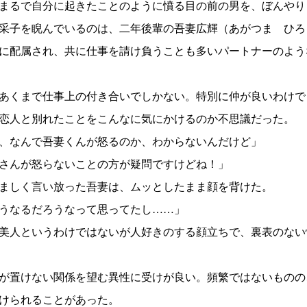
まるで自分に起きたことのように憤る目の前の男を、ぼんやり
采子を睨んでいるのは、二年後輩の吾妻広輝（あがつま ひろ
に配属され、共に仕事を請け負うことも多いパートナーのよう
あくまで仕事上の付き合いでしかない。特別に仲が良いわけで
恋人と別れたことをこんなに気にかけるのか不思議だった。
、なんで吾妻くんが怒るのか、わからないんだけど」
さんが怒らないことの方が疑問ですけどね！」
ましく言い放った吾妻は、ムッとしたまま顔を背けた。
うなるだろうなって思ってたし……」
美人というわけではないが人好きのする顔立ちで、裏表のない
が置けない関係を望む異性に受けが良い。頻繁ではないものの
けられることがあった。