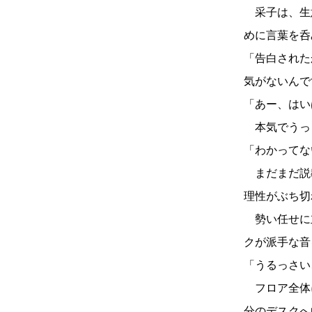
采子は、生
めに言葉を呑
「告白された
気がないんで
「あー、はい
本気でうっ
「わかってな
まだまだ説
理性がぶち切
勢い任せに
クが派手な音
「うるっさい
フロア全体
分のデスクへ