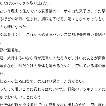
ただけのバッグを取り上げた。
という理由で住んでいる安普請のコーポを出た采子は、まだ早
るほどの熱気に包まれ、眉尻を下げる。清々しさのかけらもな
のも嫌になった。
く息を吐くと、これから始まるバカンスに無理矢理思いを馳せ
。
原の避暑地。
期に旅行するのなら海が定番なのだろうが、泳いだあとが面倒
返すなか、砂だらけの身体を清めるために、空いている海の家
た。
知る人ぞ知る山奥で、のんびり過ごした方が良い。
ったって暑いことに変わりはないのだ。日陰のデッキチェアに
さぞおいしいことだろう。
た液体が喉を滑り降りていく感覚を思い出しながら、空に浮か