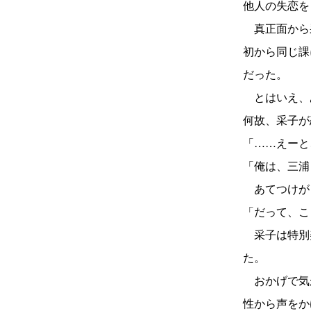
他人の失恋を
真正面から
初から同じ課
だった。
とはいえ、
何故、采子が
「……えーと
「俺は、三浦
あてつけが
「だって、こ
采子は特別
た。
おかげで気
性から声をか