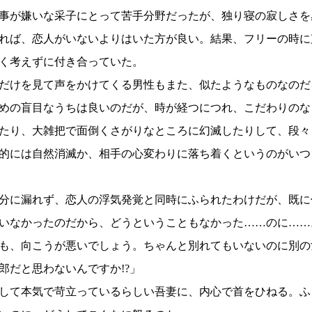
事が嫌いな采子にとって苦手分野だったが、独り寝の寂しさを
れば、恋人がいないよりはいた方が良い。結果、フリーの時に
く考えずに付き合っていた。
だけを見て声をかけてくる男性もまた、似たようなものなのだ
めの盲目なうちは良いのだが、時が経つにつれ、こだわりのな
たり、大雑把で面倒くさがりなところに幻滅したりして、段々
的には自然消滅か、相手の心変わりに落ち着くというのがいつ
分に漏れず、恋人の浮気発覚と同時にふられたわけだが、既に
いなかったのだから、どうということもなかった……のに……
も、向こうが悪いでしょう。ちゃんと別れてもいないのに別の
郎だと思わないんですか!?」
して本気で苛立っているらしい吾妻に、内心で首をひねる。ふ