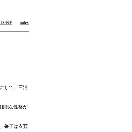
R18小説
index
にして、三浦
雑把な性格が
、采子は衣類