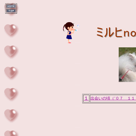
１
出会いの頃（’０７ １１