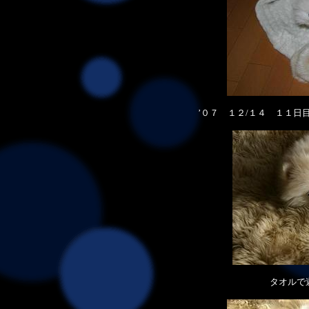
’０７ １２/１４ １１日
タオルで