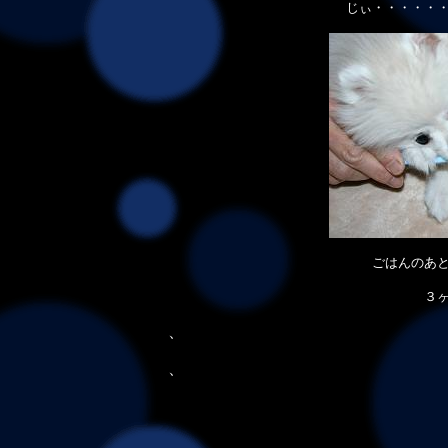
じぃ・・・・・
ごはんのあ
３
、
、