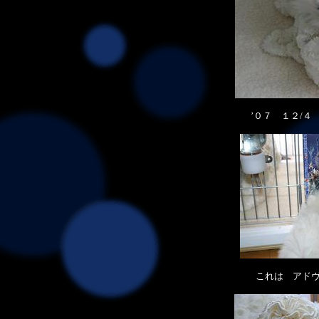
’０７ １２/
これは アド