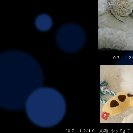
’０７ １２
’０７ １２/１０ 巣箱にやってき