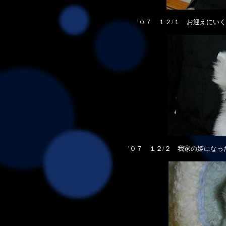
’０７ １２/１ お迎えにい
’０７ １２/２ 我家の姫になっ