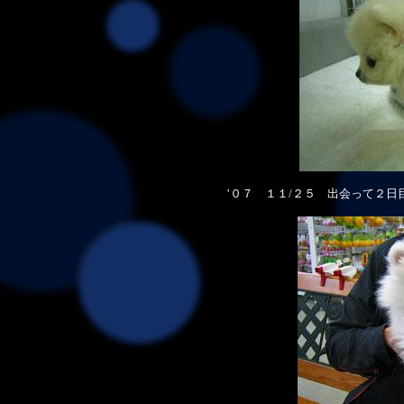
’０７ １１/２５ 出会って２