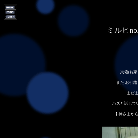
ミルヒno
巣箱(お
また お引
まだ
ハズと話して
【 神さまか