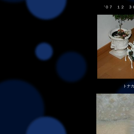
’０７ １２ ３
トナ