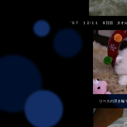
’０７ １２/１１ ８日目 タオ
リースの浮き輪