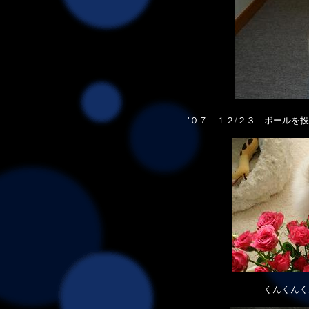
、
’０７ １２/２３ ボールを
くんくんく