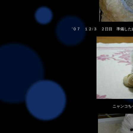
’０７ １２/３ ２日目
準備した
ニャンコち