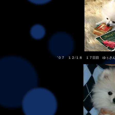
’０７ １２/１８ １７日目 ゆぅさ