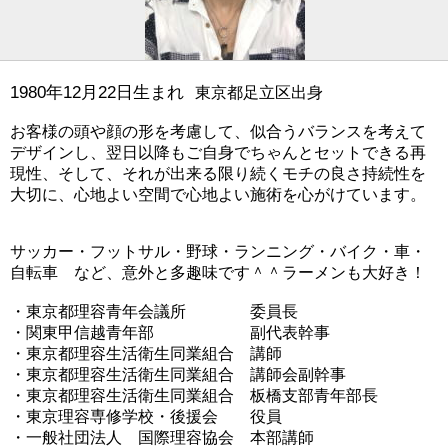
1980年12月22日生まれ
東京都足立区出身
お客様の頭や顔の形を考慮して、似合うバランスを考えて
デザインし、翌日以降もご自身でちゃんとセットできる再
現性、そして、それが出来る限り続くモチの良さ持続性を
大切に、心地よい空間で心地よい施術を心がけています。
サッカー・フットサル・野球・ランニング・バイク・車・
自転車 など、意外と多趣味です＾＾ラーメンも大好き！
・東京都理容青年会議所 委員長
・関東甲信越青年部 副代表幹事
・東京都理容生活衛生同業組合 講師
・東京都理容生活衛生同業組合 講師会副幹事
・東京都理容生活衛生同業組合 板橋支部青年部長
・東京理容専修学校・後援会 役員
・一般社団法人 国際理容協会 本部講師