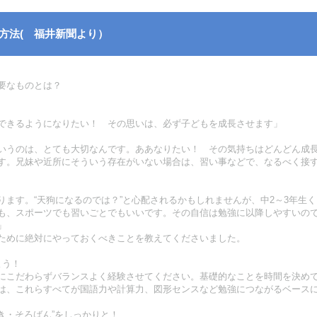
方法( 福井新聞より）
要なものとは？
できるようになりたい！ その思いは、必ず子どもを成長させます」
いうのは、とても大切なんです。ああなりたい！ その気持ちはどんどん成長
す。兄妹や近所にそういう存在がいない場合は、習い事などで、なるべく接
ります。“天狗になるのでは？”と心配されるかもしれませんが、中2～3年生
も、スポーツでも習いごとでもいいです。その自信は勉強に以降しやすいの
」
ために絶対にやっておくべきことを教えてくださいました。
よう！
にこだわらずバランスよく経験させてください。基礎的なことを時間を決め
は、これらすべてが国語力や計算力、図形センスなど勉強につながるベース
書き・そろばん”をしっかりと！