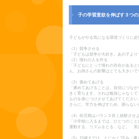
子の学習意欲を伸ばす３つの
子どもがやる気になる環境づくりに必
（1）競争させる
「子どもは競争が大好き。あの子より
（2）憧れの人を作る
「子どもにとって憧れの存在があると
ん、お姉さんの影響はとても大きいで
（3）褒めてあげる
「褒めてあげることは、自信につなが
きく育ちます。それは勉強じゃなくて
ものを身につけさせてあげてください
さらに、学力を伸ばすため、困らない
（4）幼児期はバランス良く経験させ
「小学校に入るまでは、ひとつのこと
運動する、リズムをとる…など。 実
（5）10歳までは、とにかく“読み・