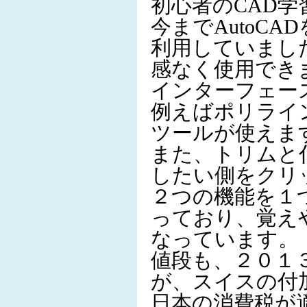
初心者のCAD
今までAutoCAD
利用していまし
感なく使用でき
インターフェー
例えばポリライ
ツールが使えま
また、トリムと
したい側をクリ
２つの機能を１
っており、覚え
なっています。
値段も、２０１
が、スイスの付
日本の消費税が